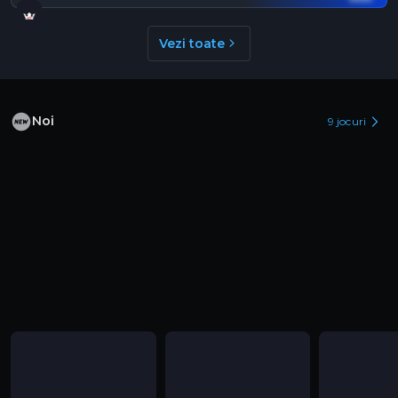
Vezi toate
Noi
9
jocuri