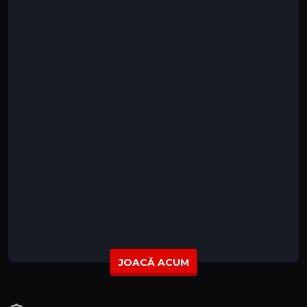
JOACĂ ACUM