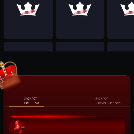
JACKPOT
JACKPOT
Bell Link
Clover Chance