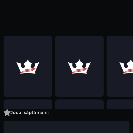
Jocul săptămânii