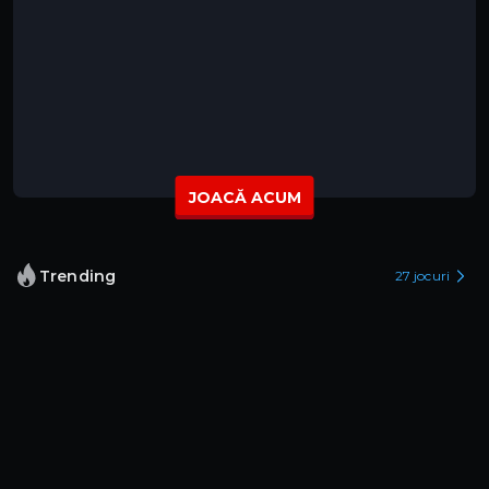
JOACĂ ACUM
Trending
27
jocuri