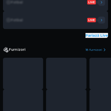
Fotbal
3
LIVE
Fotbal
4
LIVE
Pariază Live
Furnizori
18
furnizori