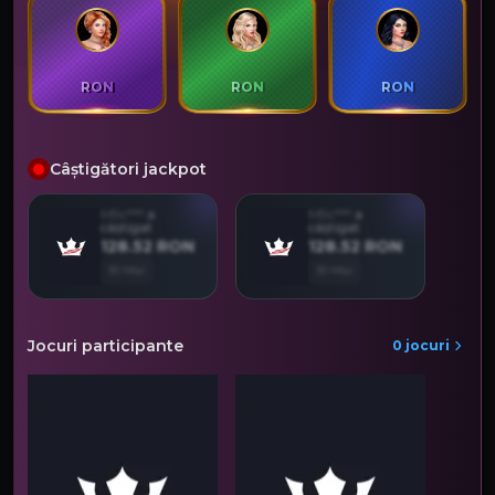
RON
RON
RON
Câștigători jackpot
M9c***
a
M9c***
a
câștigat
câștigat
128.52 RON
128.52 RON
30 Mai
30 Mai
Jocuri participante
0
jocuri