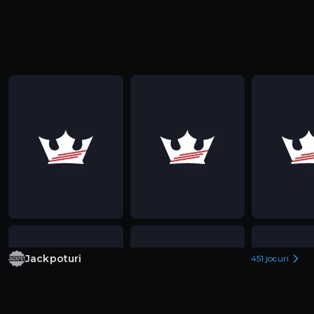
Jackpoturi
451
jocuri