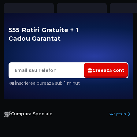
555 Rotiri Gratuite + 1
Cadou Garantat
Email sau Telefon
Creează cont
Înscrierea durează sub 1 minut
Cumpara Speciale
547
jocuri