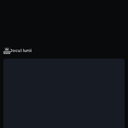
Jocul lunii